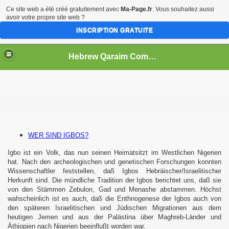
Ce site web a été créé gratuitement avec
Ma-Page.fr
. Vous souhaitez aussi
avoir votre propre site web ?
INSCRIPTION GRATUITE
Hebrew Qaraim Community "Igbo Bene Israel"
WER SIND IGBOS?
Igbo ist ein Volk, das nun seinen Heimatsitzt im Westlichen Nigerien
hat. Nach den archeologischen und genetischen Forschungen konnten
Wissenschaftler feststellen, daß Igbos Hebräischer/Israelitischer
Herkunft sind. Die mündliche Tradition der Igbos berichtet uns, daß sie
von den Stämmen Zebulon, Gad und Menashe abstammen. Höchst
wahscheinlich ist es auch, daß die Enthnogenese der Igbos auch von
den späteren Israelitischen und Jüdischen Migrationen aus dem
heutigen Jemen und aus der Palästina über Maghreb-Länder und
Äthiopien nach Nigerien beeinflußt worden war.